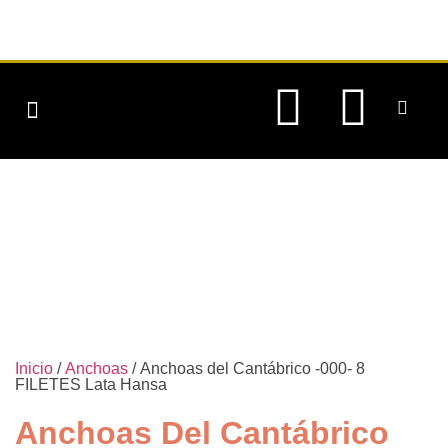
CONSERVAS DE PESCADO
CONSERVAS VEGETALES
QUIENES SOMOS
Inicio
/
Anchoas
/ Anchoas del Cantábrico -000- 8
FILETES Lata Hansa
Anchoas Del Cantábrico