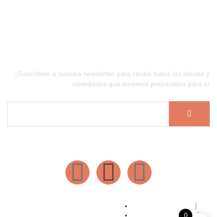
Newsletter
¡Suscríbete a nuestra newsletter para recibir todas las ofertas y
novedades que tenemos preparadas para tí!
Hecho por @ulalaespaciocreativo
Política de Privacidad
0
Condiciones de compra