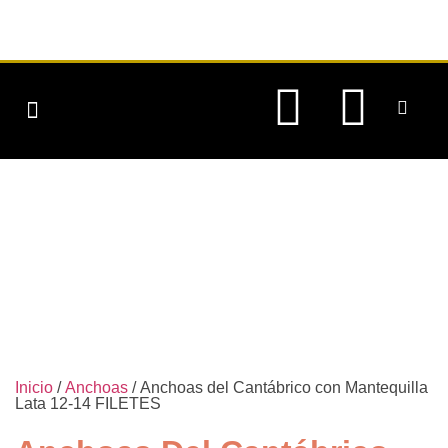
CONSERVAS DE PESCADO
CONSERVAS VEGETALES
QUIENES SOMOS
Inicio
/
Anchoas
/ Anchoas del Cantábrico con Mantequilla
Lata 12-14 FILETES