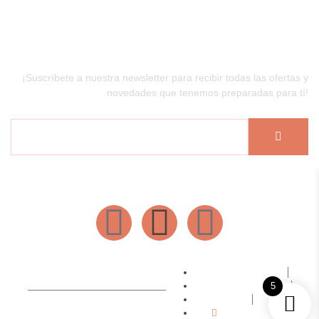
Newsletter
¡Suscríbete a nuestra newsletter para recibir todas las ofertas y
novedades que tenemos preparadas para tí!
Hecho por @ulalaespaciocreativo
Política de Privacidad
5
Condiciones de compra
FAQ
Aviso legal