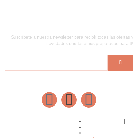
Newsletter
¡Suscríbete a nuestra newsletter para recibir todas las ofertas y
novedades que tenemos preparadas para tí!
Hecho por @ulalaespaciocreativo
Política de Privacidad
Condiciones de compra
FAQ