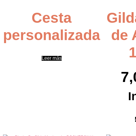
Cesta
Gild
personalizada
de 
Leer más
7,
I