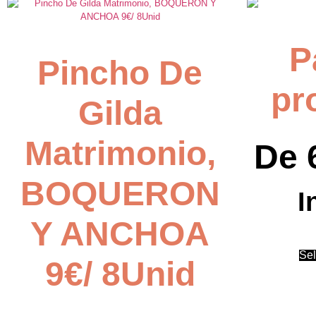
P
Pincho De
pr
Gilda
Matrimonio,
De
BOQUERON
I
Y ANCHOA
Sel
9€/ 8Unid