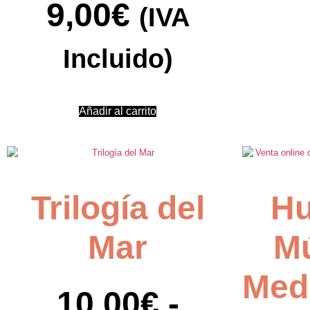
9,00
€
(IVA
Incluido)
Añadir al carrito
Trilogía del
Hu
Mar
Mú
Med
10,00
€
-