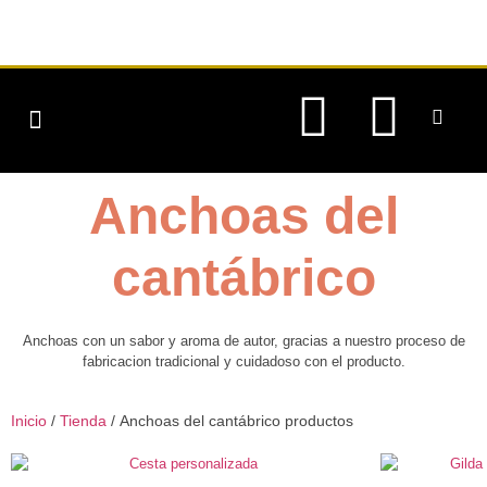
CONSERVAS DE PESCADO
CONSERVAS VEGETALES
QUIENES SOMOS
Anchoas del
cantábrico
Anchoas con un sabor y aroma de autor, gracias a nuestro proceso de
fabricacion tradicional y cuidadoso con el producto.
Inicio
/
Tienda
/ Anchoas del cantábrico productos