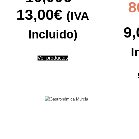
8
13,00
€
(IVA
9,
Incluido)
I
Ver productos
Contacto