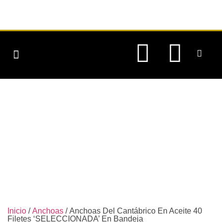
CONSERVAS DE PESCADO
CONSERVAS VEGETALES
QUIENES SOMOS
Inicio
/
Anchoas
/ Anchoas Del Cantábrico En Aceite 40
Filetes ‘SELECCIONADA’ En Bandeja